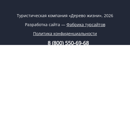
Туристическая компания «Дерево жизни», 2026
Разработка сайта —
Фабрика турсайтов
Политика конфиденциальности
8 (800) 550-69-68
8 (926) 332-69-68
info@tree-life.ru
Заказать обратный звонок
Заявка на подбор тура
Поиск туров
Заказ тура
Спецпредложения
О компании
Регионы
Блог
Круизы
Контакты