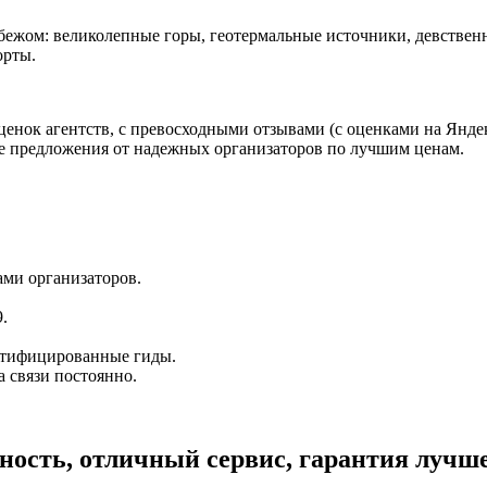
рубежом: великолепные горы, геотермальные источники, девствен
орты.
нок агентств, с превосходными отзывами (с оценками на Яндексе
ие предложения от надежных организаторов по лучшим ценам.
ами организаторов.
.
ертифицированные гиды.
а связи постоянно.
сность, отличный сервис, гарантия лучш