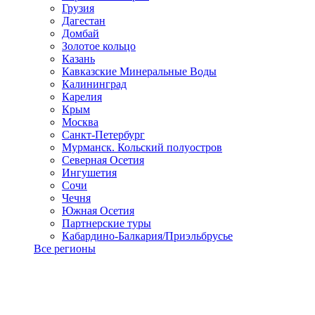
Грузия
Дагестан
Домбай
Золотое кольцо
Казань
Кавказские Минеральные Воды
Калининград
Карелия
Крым
Москва
Санкт-Петербург
Мурманск. Кольский полуостров
Северная Осетия
Ингушетия
Сочи
Чечня
Южная Осетия
Партнерские туры
Кабардино-Балкария/Приэльбрусье
Все регионы