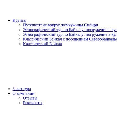
Круизы
Путешествие вокруг жемчужины Сибири
Этнографический тур по Байкалу: погружение в кул
Этнографический тур по Байкалу: погружение в кул
Классический Байкал с посещением Северобайкаль
Классический Байкал
Заказ тура
О компании
Отзывы
Реквизиты