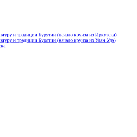
ьтуру и традиции Бурятии (начало круиза из Иркутска)
ьтуру и традиции Бурятии (начало круиза из Улан-Удэ)
ска