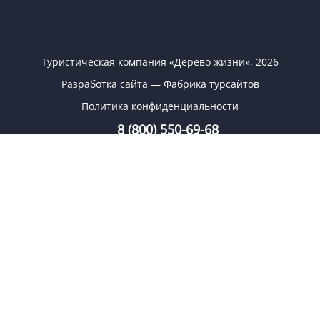
Туристическая компания «Дерево жизни», 2026
Разработка сайта —
Фабрика турсайтов
Политика конфиденциальности
8 (800) 550-69-68
8 (926) 332-69-68
info@tree-life.ru
Заказать обратный звонок
Заявка на подбор тура
Поиск туров
Заказ тура
Спецпредложения
О компании
Регионы
Блог
Круизы
Контакты