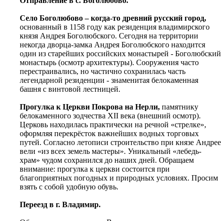
Отправление в с. Боголюбово.
Cело Боголюбово – когда-то древний русский город,
основанный в 1158 году как резиденция владимирского
князя Андрея Боголюбского. Сегодня на территории
некогда дворца-замка Андрея Боголюбского находится
один из старейших российских монастырей - Боголюбский
монастырь (осмотр архитектуры). Сооружения часто
перестраивались, но частично сохранилась часть
легендарной резиденции - знаменитая белокаменная
башня с винтовой лестницей.
Прогулка к Церкви Покрова на Нерли,
памятнику
белокаменного зодчества XII века (внешний осмотр).
Церковь находилась практически на речной «стрелке»,
оформляя перекрёсток важнейших водных торговых
путей. Согласно летописи строительство при князе Андрее
вели «из всех земель мастеры». Уникальный «лебедь-
храм» чудом сохранился до наших дней. Обращаем
внимание: прогулка к церкви состоится при
благоприятных погодных и природных условиях. Просим
взять с собой удобную обувь.
Переезд в г. Владимир.