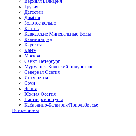
Верхняя Балкария
Грузия
Дагестан
Домбай
Золотое кольцо
Казань
Кавказские Минеральные Воды
Калининград
Карелия
Крым
Москва
Санкт-Петербург
Мурманск. Кольский полуостров
Северная Осетия
Ингушетия
Сочи
Чечня
Южная Осетия
Партнерские туры
Кабардино-Балкария/Приэльбрусье
Все регионы