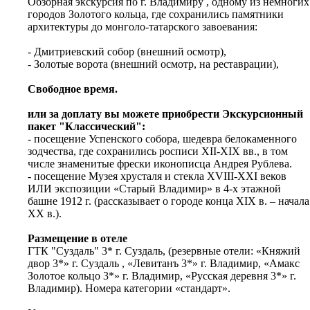
Обзорная экскурсия по г. Владимиру , одному из немногих
городов Золотого кольца, где сохранились памятники
архитектуры до монголо-татарского завоевания:
- Дмитриевский собор (внешний осмотр),
- Золотые ворота (внешний осмотр, на реставрации),
Свободное время.
или за доплату вы можете приобрести Экскурсионный
пакет "Классический":
- посещение Успенского собора, шедевра белокаменного
зодчества, где сохранились росписи XII-XIX вв., в том
числе знаменитые фрески иконописца Андрея Рублева.
- посещение Музея хрусталя и стекла XVIII-XXI веков
ИЛИ экспозиции «Старый Владимир» в 4-х этажной
башне 1912 г. (рассказывает о городе конца XIX в. – начала
XX в.).
Размещение в отеле
ГТК "Суздаль" 3* г. Суздаль, (резервные отели: «Княжий
двор 3*» г. Суздаль , «Левитанъ 3*» г. Владимир, «Амакс
Золотое кольцо 3*» г. Владимир, «Русская деревня 3*» г.
Владимир). Номера категории «стандарт».