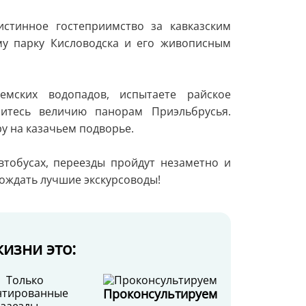
истинное гостеприимство за кавказским
му парку Кисловодска и его живописным
мских водопадов, испытаете райское
итесь величию панорам Приэльбрусья.
у на казачьем подворье.
втобусах, переезды пройдут незаметно и
вождать лучшие экскурсоводы!
изни это:
Проконсультируем