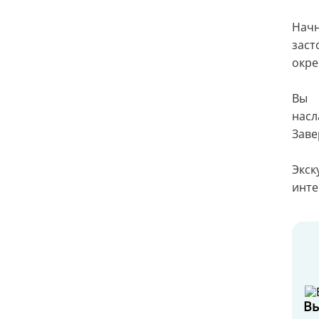
Начн
заст
окре
Вы 
нас
Заве
Экск
инте
Вы