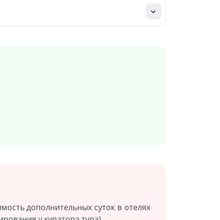
»
оимость дополнительных суток в отелях
ирования у куратора тура)