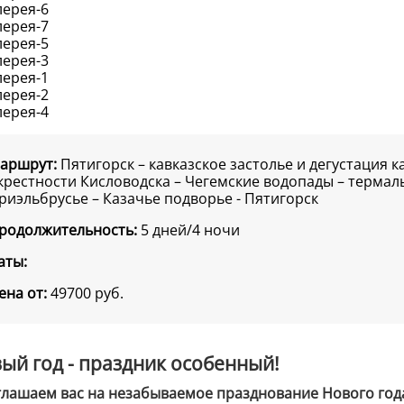
аршрут:
Пятигорск – кавказское застолье и дегустация к
крестности Кисловодска – Чегемские водопады – термал
риэльбрусье – Казачье подворье - Пятигорск
родолжительность:
5 дней/4 ночи
аты:
ена от:
49700
руб.
ый год - праздник особенный!
лашаем вас на незабываемое празднование Нового года