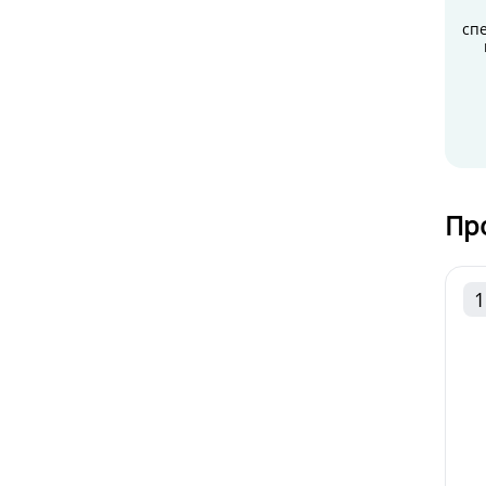
сп
Пр
1