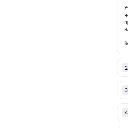
У
ч
п
н
В
2
3
4