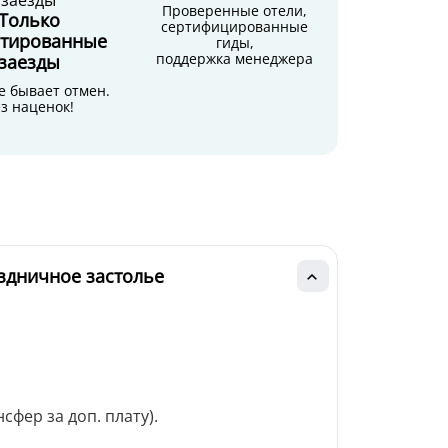
Проверенные отели,
Только
сертифицированные
нтированные
гиды,
поддержка менеджера
заезды
е бывает отмен.
з наценок!
аздничное застолье
фер за доп. плату).