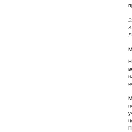
п
Э
А
Р
М
Н
в
н
и
М
п
у
ц
П