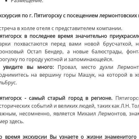
Размещение.
кскурсия по г. Пятигорску с посещением лермонтовских 
стреча в холле отеля с представителем компании.
ятигорск в последнее время значительно приукрасил
арки похвастаются перед вами новой брусчаткой, 
ронзовый Остап Бендер, а новые балюстрады, фон
рогулку по городу уютной и запоминающейся.
 увидите вы много:
Провал, место дуэли Лермонт
однимитесь на вершину горы Машук, на которой в х
льбрус.
ятигорск - самый старый город в регионе.
Пятигорск
сторических событий и великих людей, таких как Л.Н. То
ажным, несомненно, является Михаил Лермонтов, зна
мер здесь.
о время экскурсии Вы узнаете о жизни знаменитого 