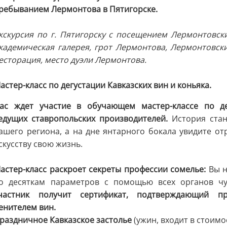
ребыванием Лермонтова в Пятигорске.
кскурсия по г. Пятигорску с посещением Лермонтовски
кадемическая галерея, грот Лермонтова, Лермонтовски
есторация, место дуэли Лермонтова.
астер-класс по дегустации Кавказских вин и коньяка.
ас ждет участие в обучающем мастер-классе по де
едущих ставропольских производителей.
История стан
ашего региона, а на дне янтарного бокала увидите отр
скусству свою жизнь.
астер-класс раскроет секреты профессии сомелье:
Вы н
о десяткам параметров с помощью всех органов ч
частник получит сертификат, подтверждающий п
енителем вин.
раздничное Кавказское застолье
(ужин, входит в стоимо