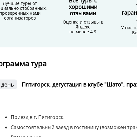
Все туры с
Лучшие туры от
хорошими
ециально отобранных,
гара
отзывами
проверенных нами
организаторов
Оценка и отзывы в
Яндекс
У нас н
не менее 4.9
Бе
ограмма тура
 день
Пятигорск, дегустация в клубе "Шато", пр
Приезд в г. Пятигорск.
Самостоятельный заезд в гостиницу (возможен транс