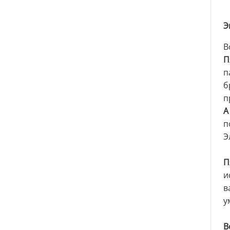
Э
В
П
п
б
п
А
п
Э
П
и
в
у
В