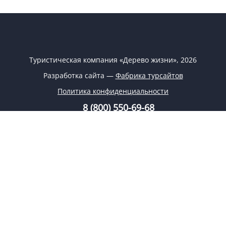
Туристическая компания «Дерево жизни», 2026
Разработка сайта —
Фабрика турсайтов
Политика конфиденциальности
8 (800) 550-69-68
8 (926) 332-69-68
info@tree-life.ru
Заказать обратный звонок
Заявка на подбор тура
Поиск туров
Заказ тура
Спецпредложения
О компании
Регионы
Блог
Круизы
Контакты