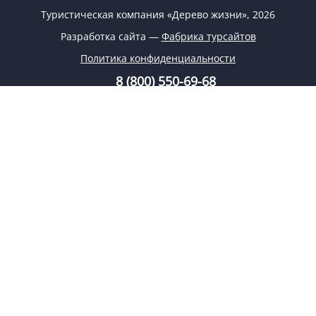
Туристическая компания «Дерево жизни», 2026
Разработка сайта —
Фабрика турсайтов
Политика конфиденциальности
8 (800) 550-69-68
8 (926) 332-69-68
info@tree-life.ru
Заказать обратный звонок
Заявка на подбор тура
Поиск туров
Заказ тура
Спецпредложения
О компании
Регионы
Блог
Круизы
Контакты