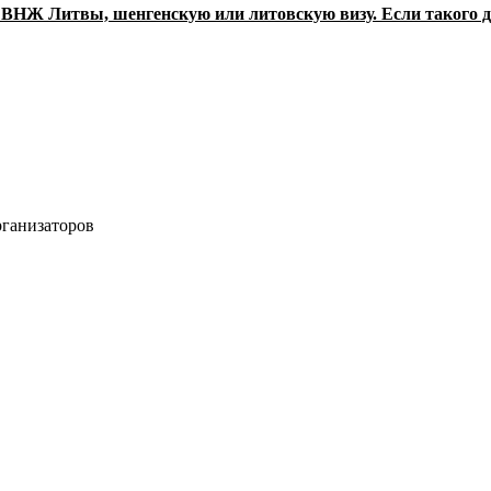
у: ВНЖ Литвы, шенгенскую или литовскую визу. Если такого
рганизаторов