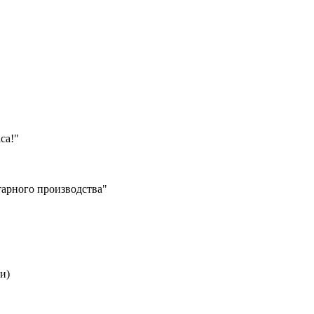
са!"
арного производства"
и)