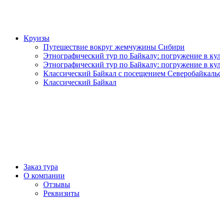
Круизы
Путешествие вокруг жемчужины Сибири
Этнографический тур по Байкалу: погружение в кул
Этнографический тур по Байкалу: погружение в кул
Классический Байкал с посещением Северобайкаль
Классический Байкал
Заказ тура
О компании
Отзывы
Реквизиты