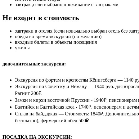
завтрак ,если выбрано проживание с завтраками
Не входит в стоимость
завтраки в отелях (если изначально выбран отель без завт
обеды во время экскурсий (по желанию)
входные билеты в объекты посещения
ужины
дополнительные экскурсии:
Экскурсия по фортам и крепостям Кёнигсберга — 1140 руб
Экскурсия по Советску и Неману — 1940 руб. для взрослы
Рагнит 200₽.
Замки и кирхи восточной Пруссии - 1940₽, пенсионерам и
Балтийск и Балтийская коса - 1740₽, пенсионерам и детям
Сплав на байдарках — Стоимость: 1840₽. Дополнительно о
бесплатно), фермерский обед 500₽
ПОСАДКА НА ЭКСКУРСИИ: