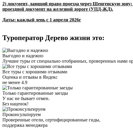
2) документ, дающий право проезда через Шенгенскую зон
проездной документ на железной дороге (УПД-ЖД).
Даты: каждый день с 1 апреля 2026г
Туроператор Дерево жизни это:
Выгодно и надежно
Лучшие туры от специально отобранных, проверенных нами о
Все туры с хорошими отзывами
Оценка и отзывы в Яндекс
не менее 4.9
Только гарантированные заезды
У нас не бывает отмен.
Без наценок!
Проконсультируем
Проверенные отели, сертифицированные гиды,
поддержка менеджера