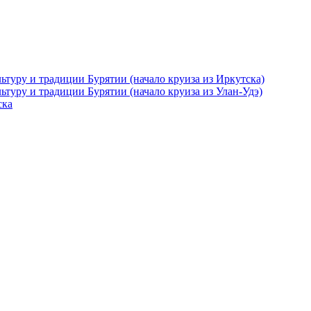
ьтуру и традиции Бурятии (начало круиза из Иркутска)
ьтуру и традиции Бурятии (начало круиза из Улан-Удэ)
ска