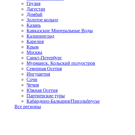
Грузия
Дагестан
Домбай
Золотое кольцо
Казань
Кавказские Минеральные Воды
Калининград
Карелия
Крым
Москва
Санкт-Петербург
Мурманск. Кольский полуостров
Северная Осетия
Ингушетия
Сочи
Чечня
Южная Осетия
Партнерские туры
Кабардино-Балкария/Приэльбрусье
Все регионы