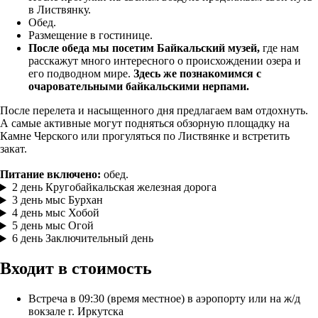
в Листвянку.
Обед.
Размещение в гостинице.
После обеда мы посетим Байкальский музей,
где нам
расскажут много интересного о происхождении озера и
его подводном мире.
Здесь же познакомимся с
очаровательными байкальскими нерпами.
После перелета и насыщенного дня предлагаем вам отдохнуть.
А самые активные могут подняться обзорную площадку на
Камне Черского или прогуляться по Листвянке и встретить
закат.
Питание включено:
обед.
2 день
Кругобайкальская железная дорога
3 день
мыс Бурхан
4 день
мыс Хобой
5 день
мыс Огой
6 день
Заключительный день
Входит в стоимость
Встреча в 09:30 (время местное) в аэропорту или на ж/д
вокзале г. Иркутска