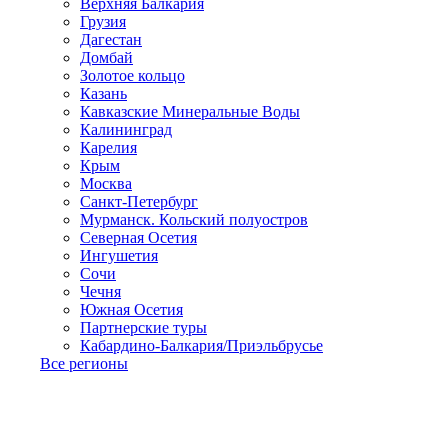
Верхняя Балкария
Грузия
Дагестан
Домбай
Золотое кольцо
Казань
Кавказские Минеральные Воды
Калининград
Карелия
Крым
Москва
Санкт-Петербург
Мурманск. Кольский полуостров
Северная Осетия
Ингушетия
Сочи
Чечня
Южная Осетия
Партнерские туры
Кабардино-Балкария/Приэльбрусье
Все регионы