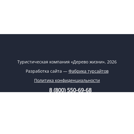
Туристическая компания «Дерево жизни», 2026
Разработка сайта —
Фабрика турсайтов
Политика конфиденциальности
8 (800) 550-69-68
8 (926) 332-69-68
info@tree-life.ru
Заказать обратный звонок
Заявка на подбор тура