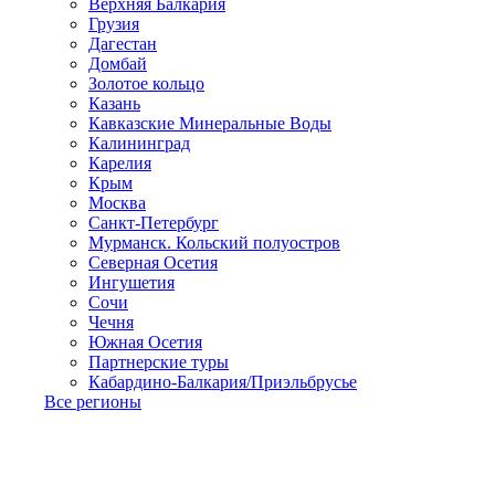
Верхняя Балкария
Грузия
Дагестан
Домбай
Золотое кольцо
Казань
Кавказские Минеральные Воды
Калининград
Карелия
Крым
Москва
Санкт-Петербург
Мурманск. Кольский полуостров
Северная Осетия
Ингушетия
Сочи
Чечня
Южная Осетия
Партнерские туры
Кабардино-Балкария/Приэльбрусье
Все регионы