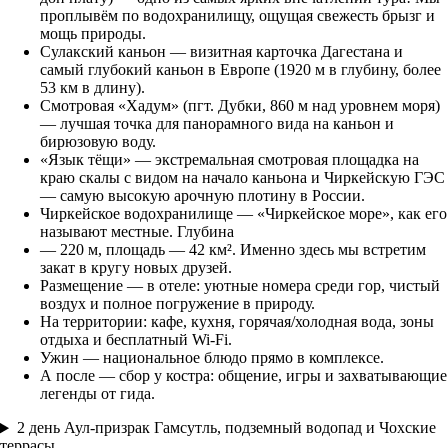
проплывём по водохранилищу, ощущая свежесть брызг и
мощь природы.
Сулакский каньон — визитная карточка Дагестана и
самый глубокий каньон в Европе (1920 м в глубину, более
53 км в длину).
Смотровая «Хадум» (пгт. Дубки, 860 м над уровнем моря)
— лучшая точка для панорамного вида на каньон и
бирюзовую воду.
«Язык тёщи» — экстремальная смотровая площадка на
краю скалы с видом на начало каньона и Чиркейскую ГЭС
— самую высокую арочную плотину в России.
Чиркейское водохранилище — «Чиркейское море», как его
называют местные. Глубина
— 220 м, площадь — 42 км². Именно здесь мы встретим
закат в кругу новых друзей.
Размещение — в отеле: уютные номера среди гор, чистый
воздух и полное погружение в природу.
На территории: кафе, кухня, горячая/холодная вода, зоны
отдыха и бесплатный Wi-Fi.
Ужин — национальное блюдо прямо в комплексе.
А после — сбор у костра: общение, игры и захватывающие
легенды от гида.
2 день
Аул-призрак Гамсутль, подземный водопад и Чохские
террасы