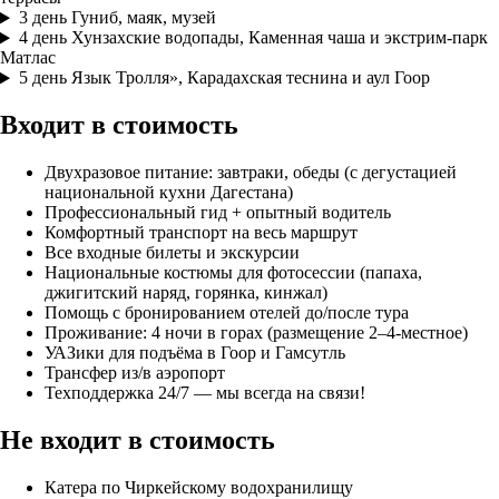
3 день
Гуниб, маяк, музей
4 день
Хунзахские водопады, Каменная чаша и экстрим-парк
Матлас
5 день
Язык Тролля», Карадахская теснина и аул Гоор
Входит в стоимость
Двухразовое питание: завтраки, обеды (с дегустацией
национальной кухни Дагестана)
Профессиональный гид + опытный водитель
Комфортный транспорт на весь маршрут
Все входные билеты и экскурсии
Национальные костюмы для фотосессии (папаха,
джигитский наряд, горянка, кинжал)
Помощь с бронированием отелей до/после тура
Проживание: 4 ночи в горах (размещение 2–4-местное)
УАЗики для подъёма в Гоор и Гамсутль
Трансфер из/в аэропорт
Техподдержка 24/7 — мы всегда на связи!
Не входит в стоимость
Катера по Чиркейскому водохранилищу