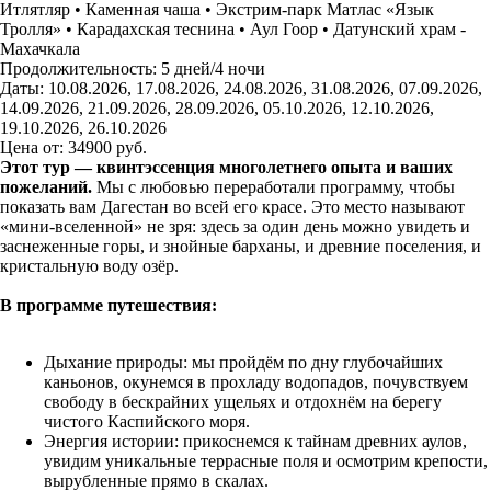
Итлятляр • Каменная чаша • Экстрим-парк Матлас «Язык
Тролля» • Карадахская теснина • Аул Гоор • Датунский храм -
Махачкала
Продолжительность:
5 дней/4 ночи
Даты:
10.08.2026, 17.08.2026, 24.08.2026, 31.08.2026, 07.09.2026,
14.09.2026, 21.09.2026, 28.09.2026, 05.10.2026, 12.10.2026,
19.10.2026, 26.10.2026
Цена от:
34900
руб.
Этот тур — квинтэссенция многолетнего опыта и ваших
пожеланий.
Мы с любовью переработали программу, чтобы
показать вам Дагестан во всей его красе. Это место называют
«мини-вселенной» не зря: здесь за один день можно увидеть и
заснеженные горы, и знойные барханы, и древние поселения, и
кристальную воду озёр.
В программе путешествия:
Дыхание природы: мы пройдём по дну глубочайших
каньонов, окунемся в прохладу водопадов, почувствуем
свободу в бескрайних ущельях и отдохнём на берегу
чистого Каспийского моря.
Энергия истории: прикоснемся к тайнам древних аулов,
увидим уникальные террасные поля и осмотрим крепости,
вырубленные прямо в скалах.