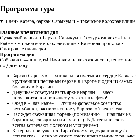
Программа тура
1 день
Катера, бархан Сарыкум и Чиркейское водохранилище
Главные впечатления дня
Сулакский каньон • Бархан Сарыкум • Экотуркомплекс «Глав
Рыба» • Чиркейское водохранилище • Катерная прогулка •
Смотровые площадки
Программа дня
Собрались — и в путь! Начинаем наше сказочное путешествие
по Дагестану.
Бархан Сарыкум — уникальная пустыня в сердце Кавказа:
крупнейший песчаный бархан в Европе и один из самых
больших в Евразии.
Девушкам советуем взять яркие наряды — здесь
получаются по-настоящему эффектные фото!
Обед в «Глав Рыбе» — лучшее форелевое хозяйство
республики, расположенное у бирюзовой реки Сулак.
Вас ждёт свежайшая форель (по желанию — шашлык из
баранины, говядины или курицы). В Дагестане гостя
всегда встречают с хлебом и угощением!
Катерная прогулка по Чиркейскому водохранилищу (за
доп плату) — одно из самых ярких впечатлений тура! Мы