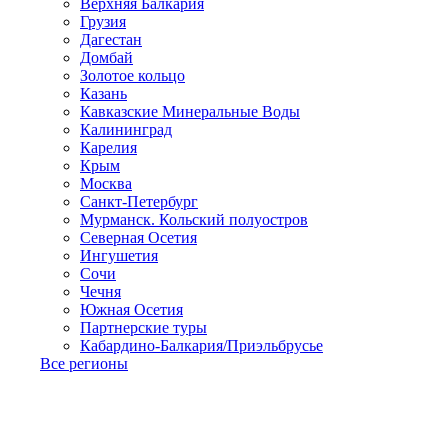
Верхняя Балкария
Грузия
Дагестан
Домбай
Золотое кольцо
Казань
Кавказские Минеральные Воды
Калининград
Карелия
Крым
Москва
Санкт-Петербург
Мурманск. Кольский полуостров
Северная Осетия
Ингушетия
Сочи
Чечня
Южная Осетия
Партнерские туры
Кабардино-Балкария/Приэльбрусье
Все регионы