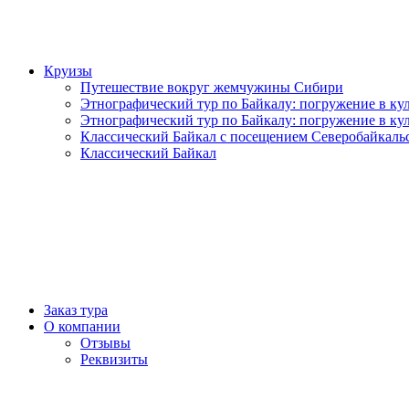
Круизы
Путешествие вокруг жемчужины Сибири
Этнографический тур по Байкалу: погружение в кул
Этнографический тур по Байкалу: погружение в кул
Классический Байкал с посещением Северобайкаль
Классический Байкал
Заказ тура
О компании
Отзывы
Реквизиты