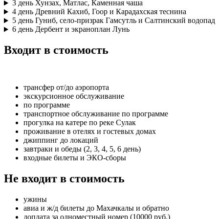
3 день
Хунзах, Матлас, Каменная чаша
4 день
Древний Кахиб, Гоор и Карадахская теснина
5 день
Гуниб, село-призрак Гамсутль и Салтинский водопад
6 день
Дербент и экраноплан Лунь
Входит в стоимость
трансфер от/до аэропорта
экскурсионное обслуживание
по программе
транспортное обслуживание по программе
прогулка на катере по реке Сулак
проживание в отелях и гостевых домах
джиппинг до локаций
завтраки и обеды (2, 3, 4, 5, 6 день)
входные билеты и ЭКО-сборы
Не входит в стоимость
ужины
авиа и ж/д билеты до Махачкалы и обратно
доплата за одноместный номер (10000 руб.)