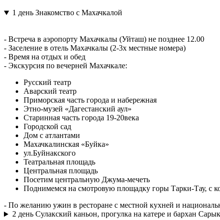
1 день
Знакомство с Махачкалой
- Встреча в аэропорту Махачкалы (Уйташ) не позднее 12.00
- Заселение в отель Махачкалы (2-3х местные номера)
- Время на отдых и обед
- Экскурсия по вечерней Махачкале:
Русский театр
Аварский театр
Приморская часть города и набережная
Этно-музей «Дагестанский аул»
Старинная часть города 19-20века
Городской сад
Дом с атлантами
Махачкалинская «Буйка»
ул.Буйнакского
Театральная площадь
Центральная площадь
Посетим центральную Джума-мечеть
Поднимемся на смотровую площадку горы Тарки-Тау, с к
- По желанию ужин в ресторане с местной кухней и национал
2 день
Сулакский каньон, прогулка на катере и бархан Сары