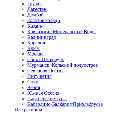
Грузия
Дагестан
Домбай
Золотое кольцо
Казань
Кавказские Минеральные Воды
Калининград
Карелия
Крым
Москва
Санкт-Петербург
Мурманск. Кольский полуостров
Северная Осетия
Ингушетия
Сочи
Чечня
Южная Осетия
Партнерские туры
Кабардино-Балкария/Приэльбрусье
Все регионы