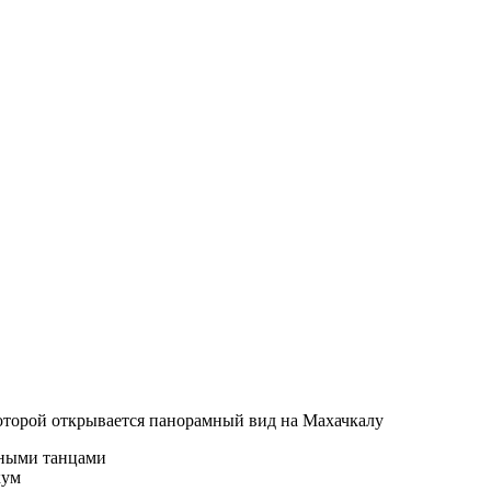
оторой открывается панорамный вид на Махачкалу
ьными танцами
кум