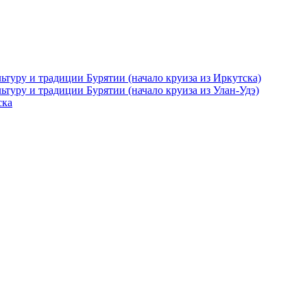
ьтуру и традиции Бурятии (начало круиза из Иркутска)
ьтуру и традиции Бурятии (начало круиза из Улан-Удэ)
ска