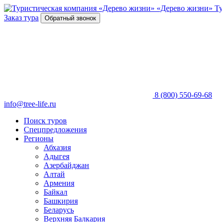
«Дерево жизни»
Т
Заказ тура
Обратный звонок
8 (800) 550-69-68
info@tree-life.ru
Поиск туров
Спецпредложения
Регионы
Абхазия
Адыгея
Азербайджан
Алтай
Армения
Байкал
Башкирия
Беларусь
Верхняя Балкария