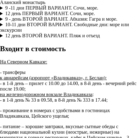
Аланский монастырь
9 -11 дни
ПЕРВЫЙ ВАРИАНТ. Сочи, море.
12 день
ПЕРВЫЙ ВАРИАНТ. Сочи, море.
9 - день
ВТОРОЙ ВАРИАНТ. Абхазия: Гагра и море.
10-11 дни
ВТОРОЙ ВАРИАНТ. Свободные дни: море или
экскурсии
12 день
ВТОРОЙ ВАРИАНТ. Пляж и отъезд
Входит в стоимость
На Северном Кавказе:
- трансферы
к авиарейсам (аэропорт «Владикавказ», г. Беслан):
- в 1-й день – прилет с 10.00 до 14.00, в 8-й день - вечерний рейс
после 19.00;
на железнодорожном вокзале Владикавказа
:
- в 1-й день № 33 в 09.58, в 8-й день № 333 в 17.44;
- проживание в номерах с удобствами в гостиницах
Владикавказа, Цейского ущелья;
- питание – хорошие завтраки, вкусные сытные обеды с
блюдами национальной кухни (неострые, нежирные) на
маршрутах в горных ресторанах, кафе; в Цейском ущелье – 3-