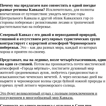
Почему мы предлагаем вам совместить в одной поездке
разные регионы Кавказа?
Исключительно, для полноты
впечатления от путешествия: увидеть могучие горы
Центрального Кавказа и другой облик Кавказских гор со
стороны побережья с реликтовыми лесами и тропической
растительностью на побережье.
Северный Кавказ с его дикой и первозданной природой,
тишиной и отсутствием регулярных туристических групп
контрастирует с курортной атмосферой Черноморского
побережья.
Это – как два разных мира, каждый из которых
хорош и приятен по-своему.
Представьте, вы на леднике, возле четырёхтысячников, один
на один со стихией.
Потом вы проникаетесь почти мистической
атмосферой «Города мёртвых», постигаете духовный мир
жителей средневековых аулов, любуетесь грандиозностью и
изысканностью чеченских мечетей. А через несколько дней вы
ныряете в черноморские волны среди буйной южной природы и
горячих лучей летнего черноморского солнца.
Это будет великолепный отдых с полным переключением и
погружением в многообразный мир Кавказа.
Стоимость на одного человека с отдыхом в Сочи при