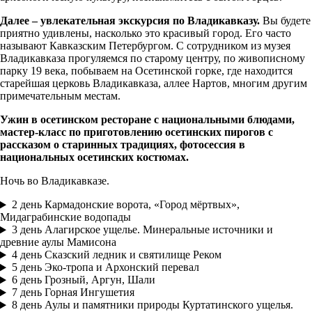
Далее – увлекательная экскурсия по Владикавказу.
Вы будете
приятно удивлены, насколько это красивый город. Его часто
называют Кавказским Петербургом. С сотрудником из музея
Владикавказа прогуляемся по старому центру, по живописному
парку 19 века, побываем на Осетинской горке, где находится
старейшая церковь Владикавказа, аллее Нартов, многим другим
примечательным местам.
Ужин в осетинском ресторане с национальными блюдами,
мастер-класс по приготовлению осетинских пирогов с
рассказом о старинных традициях, фотосессия в
национальных осетинских костюмах.
Ночь во Владикавказе.
2 день
Кармадонские ворота, «Город мёртвых»,
Мидаграбинские водопады
3 день
Алагирское ущелье. Минеральные источники и
древние аулы Мамисона
4 день
Сказский ледник и святилище Реком
5 день
Эко-тропа и Архонский перевал
6 день
Грозный, Аргун, Шали
7 день
Горная Ингушетия
8 день
Аулы и памятники природы Куртатинского ущелья.