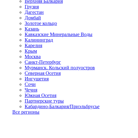
Верхняя Балкария
Грузия
Дагестан
Домбай
Золотое кольцо
Казань
Кавказские Минеральные Воды
Калининград
Карелия
Крым
Москва
Санкт-Петербург
Мурманск. Кольский полуостров
Северная Осетия
Ингушетия
Сочи
Чечня
Южная Осетия
Партнерские туры
Кабардино-Балкария/Приэльбрусье
Все регионы