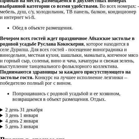
Прибыв на место, размещаемся в двухместных номерах
выбранной категории со всеми удобствами.
Во всех номерах: -
мебель, душ, с/у, холодильник, ТВ панель, балкон, кондиционер
и интернет wi-fi.
Обед в объекте размещения.
Вечером всех гостей ждет праздничное Абхазское застолье в
родовой усадьбе Руслана Кокоскерия
, которое находится в
селе Дурипш. Для всех гостей - посещение виноградника и
винодельни, местная кухня, шашлыки, мамалыга, копченое мясо
и горный сыр, соленья, вино и чача, хачапуры и свежая зелень,
выступление танцевального фольклорного коллектива.
Поднимаются здравницы за каждого присутствующего на
застолье гостя.
Конкурс на лучшее исполнение лезгинки –
победителю полный рог с вином.
Попрощавшись с родовой усадьбой и ее хозяином,
возвращаемся в объект размещения. Отдых.
2 день
31 декабря
3 день
1 января
4 день
2 января
5 день
3 января