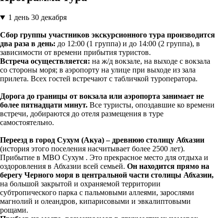
1 день
30 декабря
Сбор группы участников экскурсионного тура производится
два раза в день:
до 12:00 (1 группа) и до 14:00 (2 группа), в
зависимости от времени прибытия туристов.
Встреча осуществляется:
на ж/д вокзале, на выходе с вокзала
со стороны моря; в аэропорту на улице при выходе из зала
прилета. Всех гостей встречают с табличкой туроператора.
Дорога до границы от вокзала или аэропорта занимает не
более пятнадцати минут.
Все туристы, опоздавшие ко времени
встречи, добираются до отеля размещения в туре
самостоятельно.
Переезд в город Сухум (Акуа) – древнюю столицу Абхазии
(история этого поселения насчитывает более 2500 лет).
Прибытие в МВО Сухум . Это прекрасное место для отдыха и
оздоровления в Абхазии всей семьей.
Он находится прямо на
берегу Черного моря в центральной части столицы Абхазии,
на большой закрытой и охраняемой территории
субтропического парка с пальмовыми аллеями, зарослями
магнолий и олеандров, кипарисовыми и эвкалиптовыми
рощами.