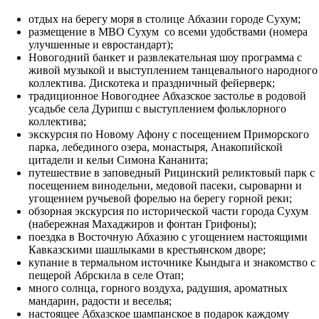
отдых на берегу моря в столице Абхазии городе Сухум;
размещение в МВО Сухум со всеми удобствами (номера
улучшенные и евростандарт);
Новогодний банкет и развлекательная шоу программа с
живой музыкой и выступлением танцевального народного
коллектива. Дискотека и праздничный фейерверк;
традиционное Новогоднее Абхазское застолье в родовой
усадьбе села Дурипш с выступлением фольклорного
коллектива;
экскурсия по Новому Афону с посещением Приморского
парка, лебединого озера, монастыря, Анакопийской
цитадели и кельи Симона Кананита;
путешествие в заповедный Рицинский реликтовый парк с
посещением винодельни, медовой пасеки, сыроварни и
угощением ручьевой форелью на берегу горной реки;
обзорная экскурсия по исторической части города Сухум
(набережная Махаджиров и фонтан Грифоны);
поездка в Восточную Абхазию с угощением настоящими
Кавказскими шашлыками в крестьянском дворе;
купание в термальном источнике Кындыга и знакомство с
пещерой Абрскила в селе Отап;
много солнца, горного воздуха, радушия, ароматных
мандарин, радости и веселья;
настоящее Абхазское шампанское в подарок каждому