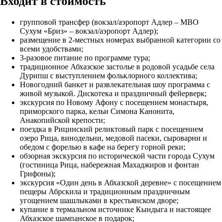
Входит в стоимость
групповой трансфер (вокзал/аэропорт Адлер – МВО
Сухум «Бриз» – вокзал/аэропорт Адлер);
размещение в 2-местных номерах выбранной категории со
всеми удобствами;
3-разовое питание по программе тура;
традиционное Абхазское застолье в родовой усадьбе села
Дурипш с выступлением фольклорного коллектива;
Новогодний банкет и развлекательная шоу программа с
живой музыкой. Дискотека и праздничный фейерверк;
экскурсия по Новому Афону с посещением монастыря,
приморского парка, кельи Симона Канонита,
Анакопийской крепости;
поездка в Рицинский реликтовый парк с посещением
озеро Рица, винодельни, медовой пасеки, сыроварни и
обедом с форелью в кафе на берегу горной реки;
обзорная экскурсия по исторической части города Сухум
(гостиница Рица, набережная Махаджиров и фонтан
Грифоны);
экскурсия «Один день в Абхазской деревне» с посещением
пещеры Абрскила и традиционным праздничным
угощением шашлыками в крестьянском дворе;
купание в термальном источнике Кындыга и настоящее
Абхазское шампанское в подарок;