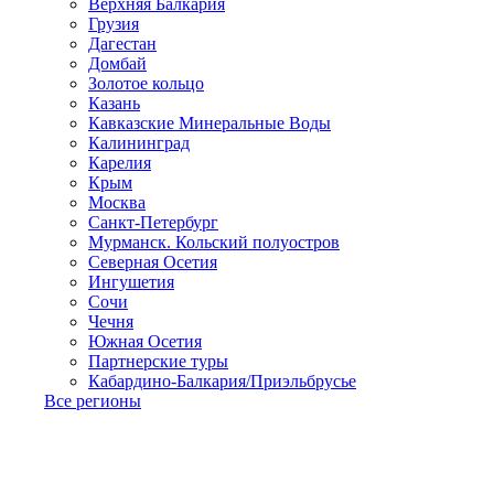
Верхняя Балкария
Грузия
Дагестан
Домбай
Золотое кольцо
Казань
Кавказские Минеральные Воды
Калининград
Карелия
Крым
Москва
Санкт-Петербург
Мурманск. Кольский полуостров
Северная Осетия
Ингушетия
Сочи
Чечня
Южная Осетия
Партнерские туры
Кабардино-Балкария/Приэльбрусье
Все регионы