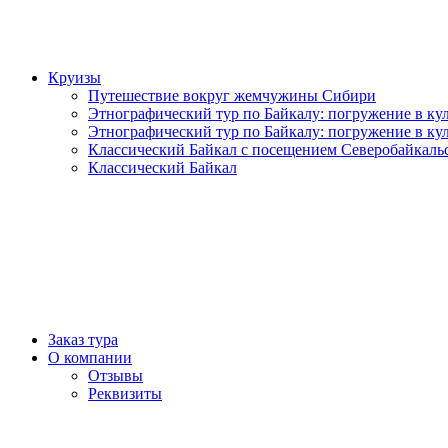
Круизы
Путешествие вокруг жемчужины Сибири
Этнографический тур по Байкалу: погружение в кул
Этнографический тур по Байкалу: погружение в кул
Классический Байкал с посещением Северобайкаль
Классический Байкал
Заказ тура
О компании
Отзывы
Реквизиты