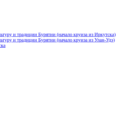
ьтуру и традиции Бурятии (начало круиза из Иркутска)
ьтуру и традиции Бурятии (начало круиза из Улан-Удэ)
ска