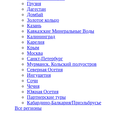
Грузия
Дагестан
Домбай
Золотое кольцо
Казань
Кавказские Минеральные Воды
Калининград
Карелия
Крым
Москва
Санкт-Петербург
Мурманск. Кольский полуостров
Северная Осетия
Ингушетия
Сочи
Чечня
Южная Осетия
Партнерские туры
Кабардино-Балкария/Приэльбрусье
Все регионы