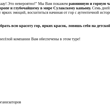
Вааау! Это невероятно!" Мы Вам покажем
равнинную и горную ча
вропе и глубочайшему в мире Сулакскому каньону.
Семь дней
у ярких эмоций, восхититься начиная от гор с аутентичной исто
брать всю красоту гор, ярких красок, ловишь себя на детско
 весёлой компании Вам обеспечены в этом туре!
рганизаторов