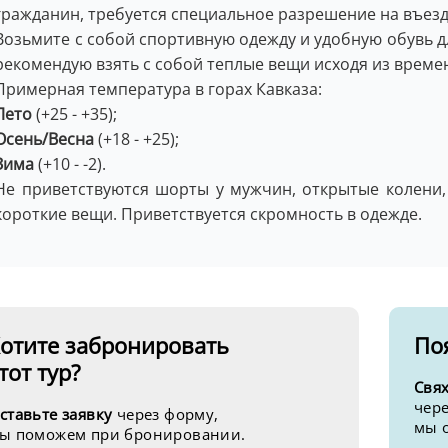
гражданин, требуется специальное разрешение на въезд
Возьмите с собой спортивную одежду и удобную обувь д
рекомендую взять с собой теплые вещи исходя из времен
Примерная температура в горах Кавказа:
Лето
(+25 - +35);
Осень/Весна
(+18 - +25);
Зима
(+10 - -2).
Не приветствуются шорты у мужчин, открытые колени,
короткие вещи. Приветствуется скромность в одежде.
отите забронировать
По
тот тур?
Свя
чере
ставьте заявку
через форму,
мы 
ы поможем при бронировании.