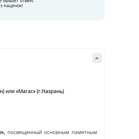
е бывает отмен.
з наценок!
н) или «Магас» (г.Назрань)
»,
посвященный основным памятным