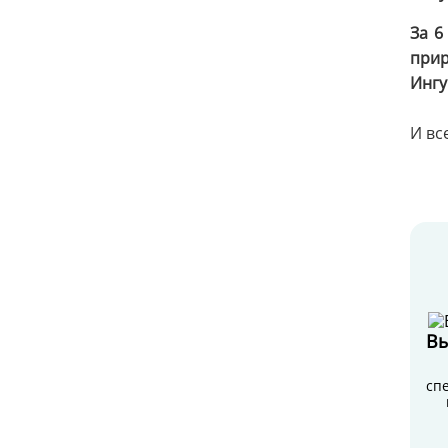
За 6
при
Ингу
И вс
Вы
сп