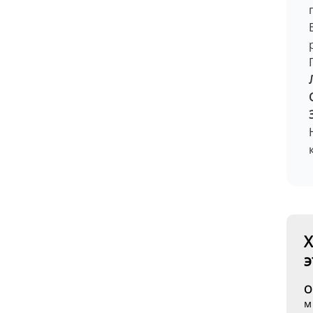
Х
э
О
м