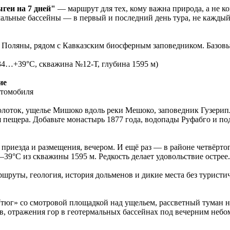
геи на 7 дней"
— маршрут для тех, кому важна природа, а не к
рмальные бассейны — в первый и последний день тура, не каждый
 Поляны, рядом с Кавказским биосферным заповедником. Базов
+34…+39°C, скважина №12-Т, глубина 1595 м)
ие
втомобиля
олоток, ущелье Мишоко вдоль реки Мешоко, заповедник Гузер
 пещера. Добавьте монастырь 1877 года, водопады Руфабго и по
приезда и размещения, вечером. И ещё раз — в районе четвёрто
4–39°С из скважины 1595 м. Редкость делает удовольствие острее.
шруты, геология, история дольменов и дикие места без туристи
тюг» со смотровой площадкой над ущельем, рассветный туман на
, отражения гор в геотермальных бассейнах под вечерним небом