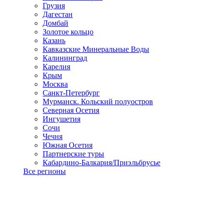
Грузия
Дагестан
Домбай
Золотое кольцо
Казань
Кавказские Минеральные Воды
Калининград
Карелия
Крым
Москва
Санкт-Петербург
Мурманск. Кольский полуостров
Северная Осетия
Ингушетия
Сочи
Чечня
Южная Осетия
Партнерские туры
Кабардино-Балкария/Приэльбрусье
Все регионы