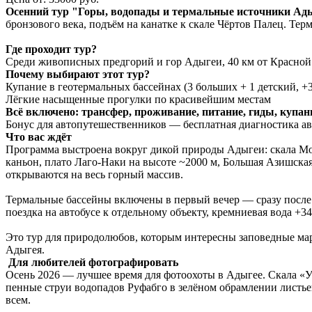
Осенний тур "Горы, водопады и термальные источники Ады
бронзового века, подъём на канатке к скале Чёртов Палец. Те
Где проходит тур?
Среди живописных предгорий и гор Адыгеи, 40 км от Красной
Почему выбирают этот тур?
Купание в геотермальных бассейнах (3 больших + 1 детский, 
Лёгкие насыщенные прогулки по красивейшим местам
Всё включено: трансфер, проживание, питание, гиды, купан
Бонус для автопутешественников — бесплатная диагностика а
Что вас ждёт
Программа выстроена вокруг дикой природы Адыгеи: скала М
каньон, плато Лаго-Наки на высоте ~2000 м, Большая Азишская
открываются на весь горный массив.
Термальные бассейны включены в первый вечер — сразу после 
поездка на автобусе к отдельному объекту, кремниевая вода +3
Это тур для природолюбов, которым интересны заповедные мар
Адыгея.
Для любителей фотографировать
Осень 2026 — лучшее время для фотоохоты в Адыгее. Скала «У
пенные струи водопадов Руфабго в зелёном обрамлении листьев
всем.