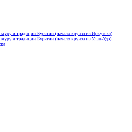
ьтуру и традиции Бурятии (начало круиза из Иркутска)
ьтуру и традиции Бурятии (начало круиза из Улан-Удэ)
ска