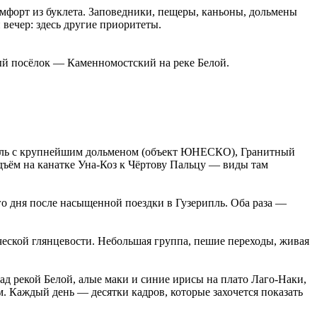
омфорт из буклета. Заповедники, пещеры, каньоны, дольмены
 вечер: здесь другие приоритеты.
ый посёлок — Каменномостский на реке Белой.
ипль с крупнейшим дольменом (объект ЮНЕСКО), Гранитный
дъём на канатке Уна-Коз к Чёртову Пальцу — виды там
го дня после насыщенной поездки в Гузерипль. Оба раза —
ческой глянцевости. Небольшая группа, пешие переходы, живая
д рекой Белой, алые маки и синие ирисы на плато Лаго-Наки,
. Каждый день — десятки кадров, которые захочется показать