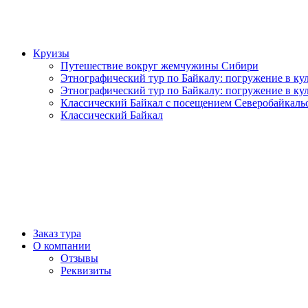
Круизы
Путешествие вокруг жемчужины Сибири
Этнографический тур по Байкалу: погружение в кул
Этнографический тур по Байкалу: погружение в кул
Классический Байкал с посещением Северобайкаль
Классический Байкал
Заказ тура
О компании
Отзывы
Реквизиты