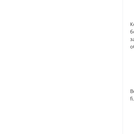
К
б
з
о
В
fi