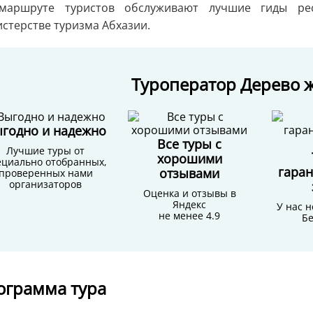
маршруте туристов обслуживают лучшие гиды ре
стерстве туризма Абхазии.
Туроператор Дерево ж
годно и надежно
Все туры с
Лучшие туры от
хорошими
ециально отобранных,
гара
отзывами
проверенных нами
организаторов
Оценка и отзывы в
Яндекс
У нас н
не менее 4.9
Бе
ограмма тура