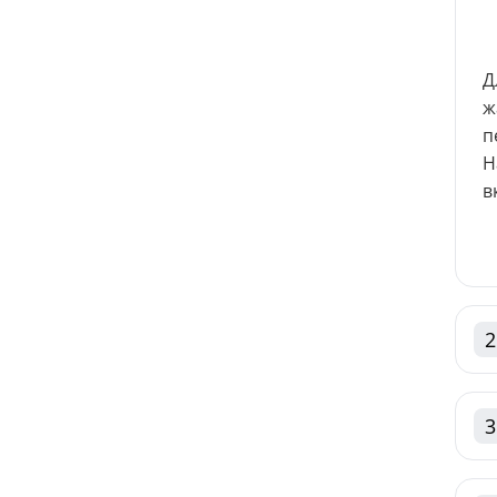
Д
ж
п
Н
в
2
3