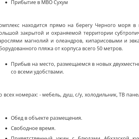
Прибытие в МВО Сухум
омплекс находится прямо на берегу Черного моря в 
ольшой закрытой и охраняемой территории субтропич
арослями магнолий и олеандров, кипарисовыми и эвк
борудованного пляжа от корпуса всего 50 метров.
Прибыв на место, размещаемся в новых двухместн
со всеми удобствами.
о всех номерах: - мебель, душ, с/у, холодильник, ТВ пан
.
Обед в объекте размещения.
Свободное время.
Приветственный ужин с блюдами Абхазской кух