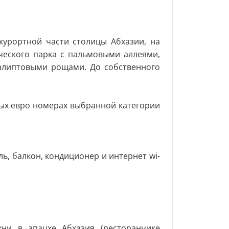
курортной части столицы Абхазии, на
еского парка с пальмовыми аллеями,
алиптовыми рощами. До собственного
ых евро номерах выбранной категории
ель, балкон, кондиционер и интернет wi-
ни в апацхе Абхазия (ресторанчике