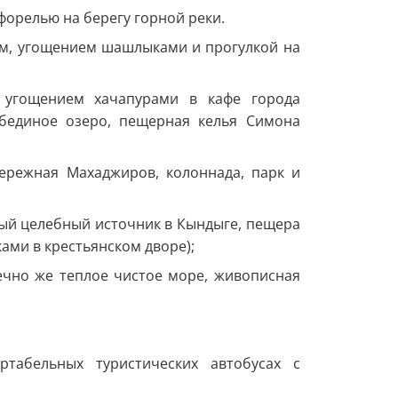
 форелью на берегу горной реки.
ом, угощением шашлыками и прогулкой на
 угощением хачапурами в кафе города
ебединое озеро, пещерная келья Симона
бережная Махаджиров, колоннада, парк и
ный целебный источник в Кындыге, пещера
ами в крестьянском дворе);
ечно же теплое чистое море, живописная
табельных туристических автобусах с