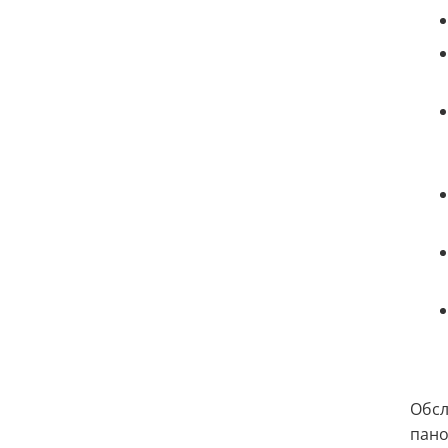
Обс
пано