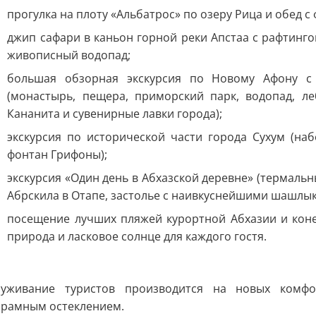
прогулка на плоту «Альбатрос» по озеру Рица и обед с
джип сафари в каньон горной реки Апстаа с рафтинг
живописный водопад;
большая обзорная экскурсия по Новому Афону с
(монастырь, пещера, приморский парк, водопад, л
Кананита и сувенирные лавки города);
экскурсия по исторической части города Сухум (на
фонтан Грифоны);
экскурсия «Один день в Абхазской деревне» (термаль
Абрскила в Отапе, застолье с наивкуснейшими шашлык
посещение лучших пляжей курортной Абхазии и кон
природа и ласковое солнце для каждого гостя.
луживание туристов производится на новых комфор
рамным остеклением.