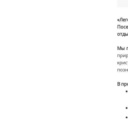
«Ле
Посе
отды
Мы п
прир
крис
позн
В пр