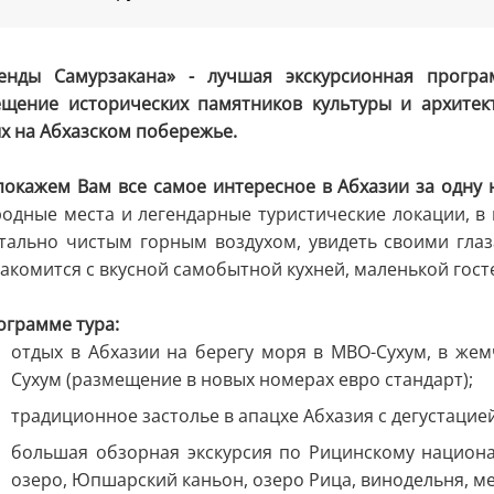
генды Самурзакана» - лучшая экскурсионная прогр
щение исторических памятников культуры и архите
х на Абхазском побережье.
окажем Вам все самое интересное в Абхазии за одну 
одные места и легендарные туристические локации, в
тально чистым горным воздухом, увидеть своими гл
акомится с вкусной самобытной кухней, маленькой гос
ограмме тура:
отдых в Абхазии на берегу моря в МВО-Сухум, в же
Сухум (размещение в новых номерах евро стандарт);
традиционное застолье в апацхе Абхазия с дегустацие
большая обзорная экскурсия по Рицинскому национа
озеро, Юпшарский каньон, озеро Рица, винодельня, ме