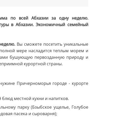
амма по всей Абхазии за одну неделю.
ктуры в Абхазии. Экономичный семейный
неделю.
Вы сможете посетить уникальные
 полной мере насладится теплым морем и
азами бушующую первозданную природу и
теприимной курортной страны.
мчужине Причерноморья городе - курорте
й блюд местной кухни и напитков.
льному парку (Бзыбское ущелье, Голубое
довая пасека и сыроварня);