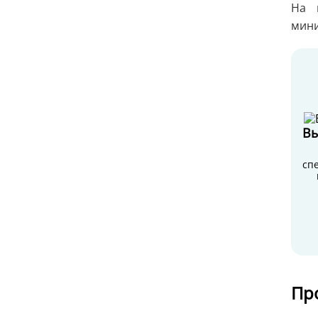
На 
мини
Вы
сп
Пр